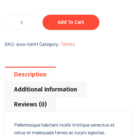
World
Add To Cart
of
Abstract
quantity
SKU:
woo-tshirt
Category:
Tshirts
Description
Additional Information
Reviews (0)
Pellentesque habitant morbi tristique senectus et
netus et malesuada fames ac turpis egestas.