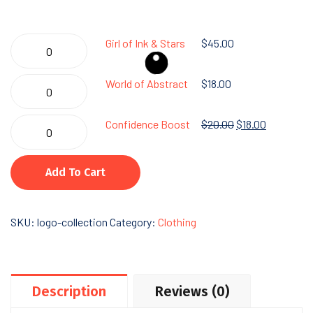
Girl
Girl of Ink & Stars
$
45.00
of
Ink
World
World of Abstract
$
18.00
&
of
Stars
Abstract
Confidence
Original
Current
Confidence Boost
$
20.00
$
18.00
quantity
quantity
Boost
price
price
quantity
was:
is:
Add To Cart
$20.00.
$18.00.
SKU:
logo-collection
Category:
Clothing
Description
Reviews (0)